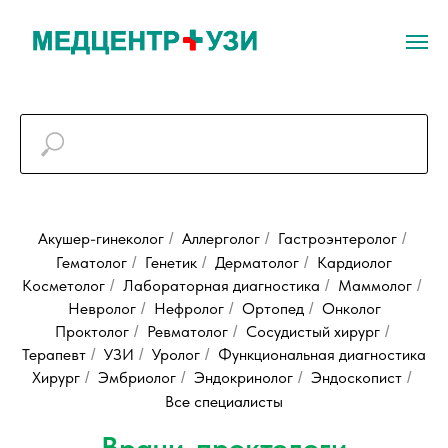
Акушер-гинеколог
Аллерголог
Гастроэнтеролог
/
/
/
Гематолог
Генетик
Дерматолог
Кардиолог
/
/
/
Косметолог
Лабораторная диагностика
Маммолог
/
/
/
Невролог
Нефролог
Ортопед
Онколог
/
/
/
Проктолог
Ревматолог
Сосудистый хирург
/
/
/
Терапевт
УЗИ
Уролог
Функционaльная диaгностика
/
/
/
Хирург
Эмбриолог
Эндокринолог
Эндоскопист
/
/
/
/
Все специалисты
Врачи-проктологи