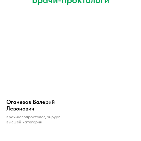
Огaнезов Вaлерий
Левонович
врач-колопроктолог, хирург
высшей категории