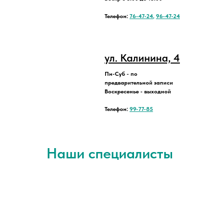
Телефон:
76-47-24
,
96-47-24
ул. Калинина, 4
Пн-Суб - по
предварительной записи
Воскресенье - выходной
Телефон:
99-77-85
Наши специалисты
Ф
Г
Г
А
Ф
е
р
р
л
е
д
а
и
е
д