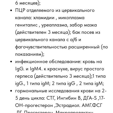
6 месяцев);
ПЦР отделяемого из цервикального
канала: хламидии , микоплазма
гениталис , уреаплазма, забор мазка
(действителен 3 месяца); бак посев из
цервикального канала с а/б и
фагочувствительностью расширенный (по
показаниям);
инфекционное обследование: кровь на
IgG. и IgM4. к краснухе, вирус простого
герпеса (действительно 3 месяца);1 типа
igG., 1 типа igM; 2 типа igG , 2 типа igM;
гормональные исследования крови на 2-
5 день цикла: СТГ, Ингибин В, ДГА-S ,17-
OH-прогестерон ,Эстрадиол. АМГ.ФСГ
,ЛГ, Прогестерон, Макропролактин.