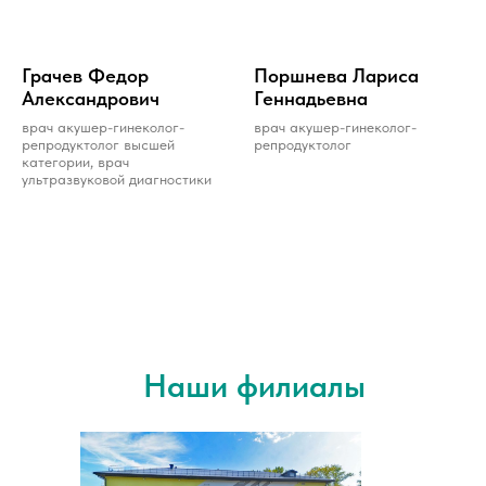
Грачев Федор
Поршневa Лaрисa
Александрович
Геннaдьевнa
врач акушер-гинеколог-
врач акушер-гинеколог-
репродуктолог высшей
репродуктолог
категории, врач
ультразвуковой диагностики
Наши филиалы