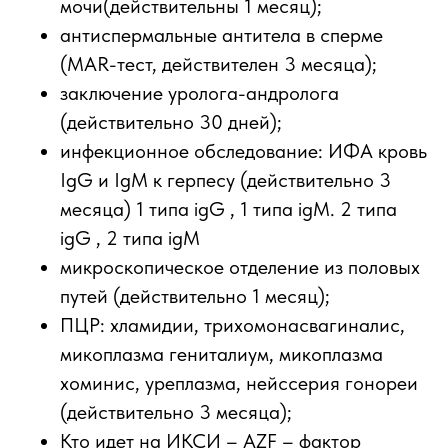
мочи(действительны 1 месяц);
антиспермальные антитела в сперме
(MAR-тест, действителен 3 месяца);
заключение уролога-андролога
(действительно 30 дней);
инфекционное обследование: ИФА кровь
IgG и IgM к герпесу (действительно 3
месяца) 1 типа igG , 1 типа igM. 2 типа
igG , 2 типа igM
микроскопическое отделение из половых
путей (действительно 1 месяц);
ПЦР: хламидии, трихомонасвагиналис,
микоплазма гениталиум, микоплазма
хоминис, уреплазма, нейссерия гонореи
(действительно 3 месяца);
Кто идет на ИКСИ – AZF – фактор