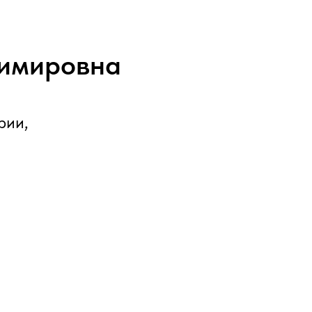
имировна
рии,