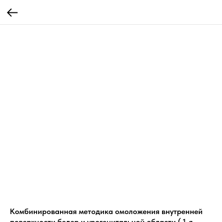
Комбинированная методика омоложения внутренней
поверхности бедер и урогенитальной области ( 1-я