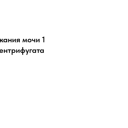
жания мочи 1
центрифугата