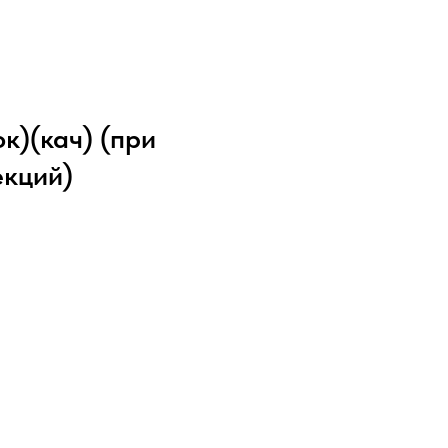
к)(кач) (при
екций)