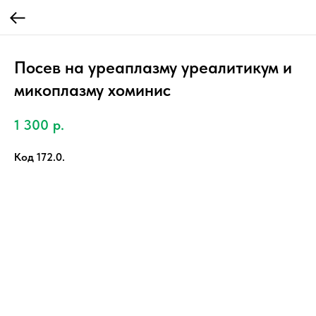
Посев на уреаплазму уреалитикум и
микоплазму хоминис
1 300
р.
Код 172.0.