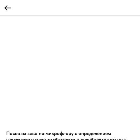
Посев из зева на микрофлору с определением
чувствительности возбудителя к антибактериальным