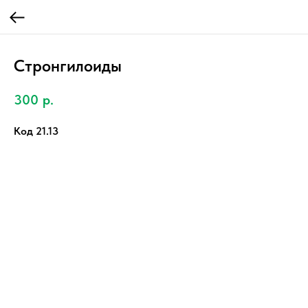
Стронгилоиды
300
р.
Код 21.13