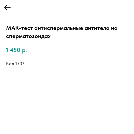
МАR-тест антиспермальные антитела на
сперматозоидах
1 450
р.
Код 1707