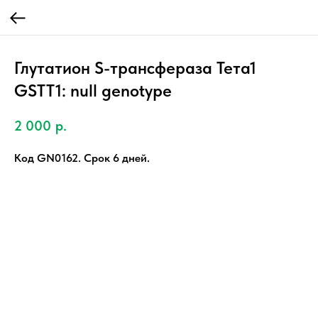
Глутатион S-трансфераза Тета1
GSTT1: null genotype
2 000
р.
Код GN0162. Срок 6 дней.