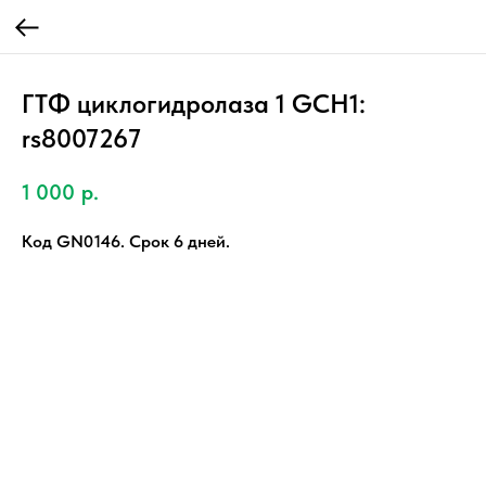
ГТФ циклогидролаза 1 GCH1:
rs8007267
1 000
р.
Код GN0146. Срок 6 дней.