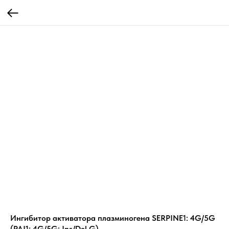
Ингибитор активатора плазминогена SERPINE1: 4G/5G
(PAI1: 4G/5G; Ins/Del G)